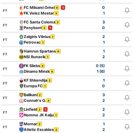
FC Milsami Orhei
0
6
1
FT
FK Velez Mostar
1
3
FC Santa Coloma
3
2
FT
Penybont
0
3
1
Zalgiris Vilnius
2
1
FT
Petrovac
1
1
Hamrun Spartans
1
6
FT
NSI Runavik
2
1
FK Sileks
0 (5)
4
FT
Dinamo Minsk
1 (6)
4
KF Shkendija
1
2
FT
Europa FC
0
1
Ballkani
3
2
FT
Connah's Q.
2
4
Linfield
2
2
1
FT
Nomme JK Kalju
2
1
Mornar
1
2
FT
Atletic Escaldes
2
3