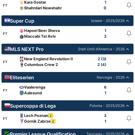
Kara Gostar
1
FT
Shahrdari Nowshahr
0
Super Cup
Israele - 2025/2026
Hapoel Beer Sheva
1
FT
Maccabi Tel Aviv
3
MLS NEXT Pro
Stati Uniti d'America - 2026
New England Revolution II
2 (3)
FT
Columbus Crew 2
2 (4)
Eliteserien
Norvegia - 2026
Vaalerenga
6
FT
Aalesund
1
Supercoppa di Lega
Polonia - 2025/2026
Lech Poznan
3
2
FT
Gornik Zabrze
1
2
Premier League Qualification
Tanzania - 2025/2026