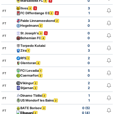
Marsaxlokk FC
0
3
1
Ilves
3
3
1
FT
FC Differdange 03
1
2
2
Paide Linnameeskond
3
2
FT
Hegelmann
0
2
St Joseph's
0
3
1
FT
Bohemian FC
0
4
Torpedo Kutaisi
0
FT
Zira
3
1
RFS
2
1
FT
Glentoran
0
4
FCI Levadia
5
1
FT
Caernarfon
0
2
Vikingur
2
2
FT
Stjarnan
2
3
Dinamo Tbilisi
1
2
FT
US Mondorf les Bains
1
2
BATE Borisov
0 (5)
3
FT
Elbasani
0 (4)
2