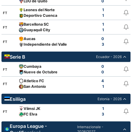
LDU de Quito
0
Leones del Norte
1
FT
Deportivo Cuenca
1
Barcellona SC
1
FT
Guayaquil City
1
Aucas
0
FT
Independiente del Valle
3
Serie B
Ecuador - 2026
Cumbaya
0
FT
Nueve de Octubre
0
Atletico FC
4
FT
San Antonio
1
Esiliiga
Estonia - 2026
Viimsi JK
1
FT
FC Elva
3
Europa League -
Internazionale -
2026/2027