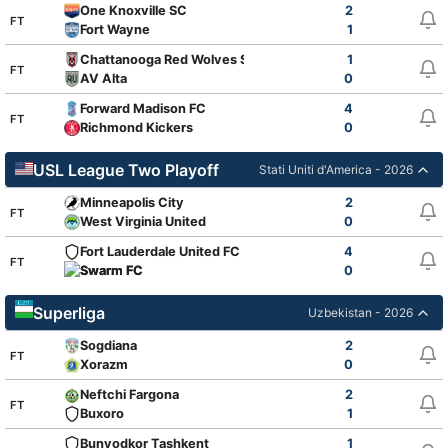
One Knoxville SC
2
FT
Fort Wayne
1
Chattanooga Red Wolves SC
1
FT
AV Alta
0
Forward Madison FC
4
FT
Richmond Kickers
0
USL League Two Playoff
Stati Uniti d'America - 2026
Minneapolis City
2
FT
West Virginia United
0
Fort Lauderdale United FC
4
FT
Swarm FC
0
Superliga
Uzbekistan - 2026
Sogdiana
2
FT
Xorazm
0
Neftchi Fargona
2
FT
Buxoro
1
Bunyodkor Tashkent
1