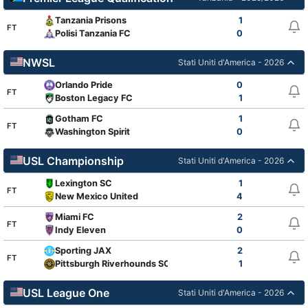
Tanzania Prisons
1
FT
Polisi Tanzania FC
0
NWSL
Stati Uniti d'America - 2026
Orlando Pride
0
FT
Boston Legacy FC
1
Gotham FC
1
FT
Washington Spirit
0
USL Championship
Stati Uniti d'America - 2026
Lexington SC
1
FT
New Mexico United
4
Miami FC
2
FT
Indy Eleven
0
Sporting JAX
2
FT
Pittsburgh Riverhounds SC
1
USL League One
Stati Uniti d'America - 2026