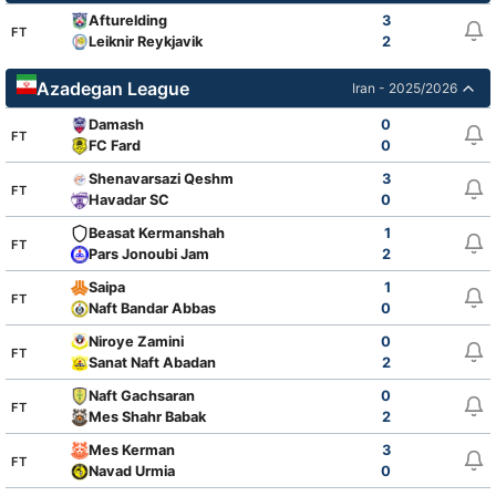
Afturelding
3
FT
Leiknir Reykjavik
2
Azadegan League
Iran - 2025/2026
Damash
0
FT
FC Fard
0
Shenavarsazi Qeshm
3
FT
Havadar SC
0
Beasat Kermanshah
1
FT
Pars Jonoubi Jam
2
Saipa
1
FT
Naft Bandar Abbas
0
Niroye Zamini
0
FT
Sanat Naft Abadan
2
Naft Gachsaran
0
FT
Mes Shahr Babak
2
Mes Kerman
3
FT
Navad Urmia
0