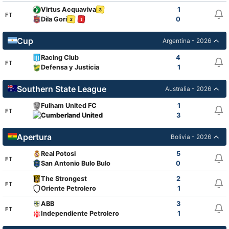
Virtus Acquaviva
1
3
FT
Dila Gori
0
3
1
Cup
Argentina - 2026
Racing Club
4
FT
Defensa y Justicia
1
Southern State League
Australia - 2026
Fulham United FC
1
FT
Cumberland United
3
Apertura
Bolivia - 2026
Real Potosi
5
FT
San Antonio Bulo Bulo
0
The Strongest
2
FT
Oriente Petrolero
1
ABB
3
FT
Independiente Petrolero
1