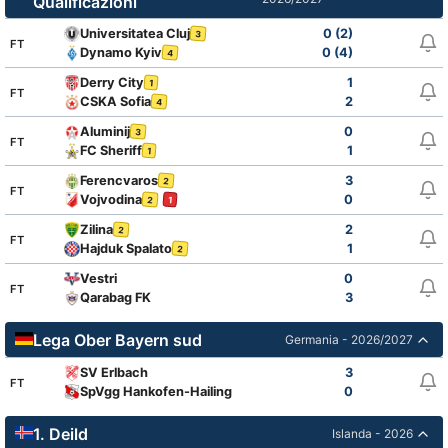
Qualificazioni
Universitatea Cluj
0 (2)
3
FT
Dynamo Kyiv
0 (4)
4
Derry City
1
1
FT
CSKA Sofia
2
4
Aluminij
0
3
FT
FC Sheriff
1
1
Ferencvaros
3
2
FT
Vojvodina
0
2
1
Zilina
2
2
FT
Hajduk Spalato
1
2
Vestri
0
FT
Qarabag FK
3
Lega Ober Bayern sud
Germania - 2026/2027
SV Erlbach
3
FT
SpVgg Hankofen-Hailing
0
1. Deild
Islanda - 2026