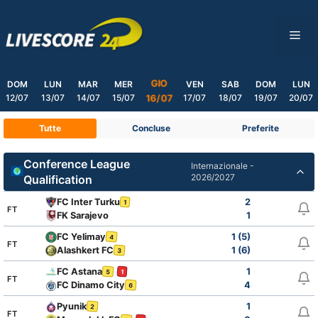
Skip
to
ME
content
GIO
DOM
LUN
MAR
MER
VEN
SAB
DOM
LUN
12/07
13/07
14/07
15/07
17/07
18/07
19/07
20/07
16/07
Tutte
Concluse
Preferite
Conference League
Internazionale -
2026/2027
Qualification
FC Inter Turku
2
1
FT
FK Sarajevo
1
FC Yelimay
1 (5)
4
FT
Alashkert FC
1 (6)
3
FC Astana
1
5
1
FT
FC Dinamo City
4
6
Pyunik
1
2
FT