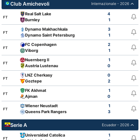
Club Amichevoli
Internazionale - 2026
Real Salt Lake
4
FT
Burnley
1
Dynamo Makhachkala
3
FT
Dynamo Saint Petersburg
1
FC Copenhagen
2
FT
Viborg
1
Nuernberg II
1
FT
Austria Lustenau
0
LNZ Cherkasy
0
FT
Goztepe
2
FK Akhmat
1
FT
Ajman
0
Wiener Neustadt
1
FT
Queens Park Rangers
3
Serie A
Ecuador - 2026
Universidad Catolica
1
FT