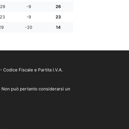
:29
-9
26
:23
-9
23
29
-20
14
Codice Fiscale e Partita I.V.A.
à. Non può pertanto considerarsi un