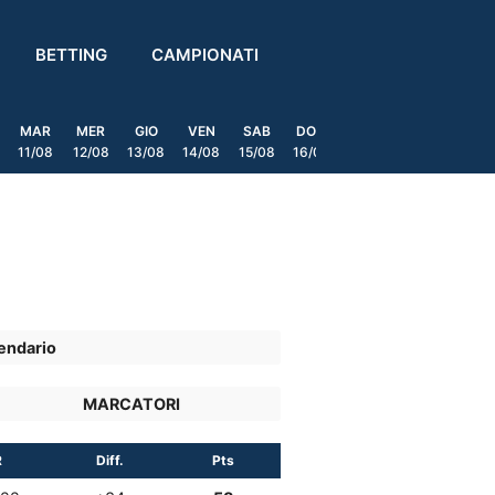
BETTING
CAMPIONATI
MAR
MER
GIO
VEN
SAB
DOM
LUN
MAR
MER
11/08
12/08
13/08
14/08
15/08
16/08
17/08
18/08
19/0
endario
MARCATORI
R
Diff.
Pts