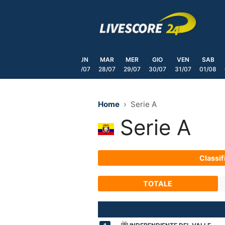
Skip
to
content
VEN
SAB
DOM
LUN
MAR
MER
GIO
VEN
SAB
24/07
25/07
26/07
27/07
28/07
29/07
30/07
31/07
01/08
Home
Serie A
Serie A
Classif
TOTALE