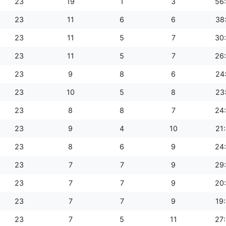
23
19
1
3
56
23
11
6
6
38
23
11
5
7
30
23
11
5
7
26
23
9
8
6
24
23
10
5
8
23
23
8
8
7
24
23
9
4
10
21
23
8
6
9
24
23
7
7
9
29
23
7
7
9
20
23
7
7
9
19
23
7
5
11
27