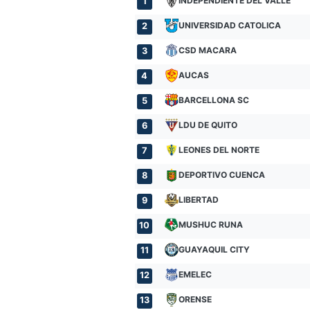
INDEPENDIENTE DEL VALLE
1
UNIVERSIDAD CATOLICA
2
CSD MACARA
3
AUCAS
4
BARCELLONA SC
5
LDU DE QUITO
6
LEONES DEL NORTE
7
DEPORTIVO CUENCA
8
LIBERTAD
9
MUSHUC RUNA
10
GUAYAQUIL CITY
11
EMELEC
12
ORENSE
13