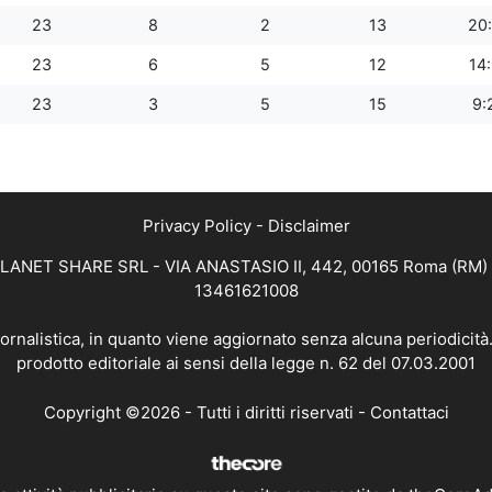
23
8
2
13
20
23
6
5
12
14
23
3
5
15
9:
Privacy Policy
-
Disclaimer
 PLANET SHARE SRL - VIA ANASTASIO II, 442, 00165 Roma (RM) - 
13461621008
iornalistica, in quanto viene aggiornato senza alcuna periodicit
prodotto editoriale ai sensi della legge n. 62 del 07.03.2001
Copyright ©2026 - Tutti i diritti riservati -
Contattaci