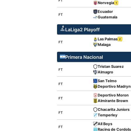
FT
Norvegia
1
Ecuador
FT
Guatemala
LaLiga2 Playoff
Las Palmas
2
FT
Malaga
Primera Nacional
Tristan Suarez
FT
Almagro
San Telmo
FT
Deportivo Madryn
Deportivo Moron
FT
Almirante Brown
Chacarita Juniors
FT
Temperley
All Boys
FT
Racing de Cordob