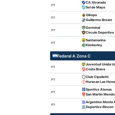
CA Alvarado
FT
Sol de Mayo
Olimpo
FT
Guillermo Brown
Germinal
FT
Circulo Deportivo
Santamarina
FT
Kimberley
Federal A Zona C
Juventud Unida Un
FT
Costa Brava
Club Cipolletti
FT
Huracan Las Hera
Sportivo Atenas
FT
San Martin Mendo
Argentino Monte 
FT
Deportivo Rincon