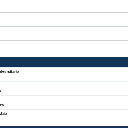
iversitario
s
za
Maiz