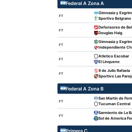
Federal A Zona A
Gimnasia y Esgri
FT
Sportivo Belgrano
Defensores de Bel
FT
Douglas Haig
Gimnasia y Esgrim
FT
Independiente Chi
Atletico Escobar
FT
El Linqueno
9 de Julio Rafaela
FT
Sportivo Las Parej
Federal A Zona B
San Martin de For
FT
Tucuman Central
Sarmiento de La B
FT
Sol de America F
Primera C