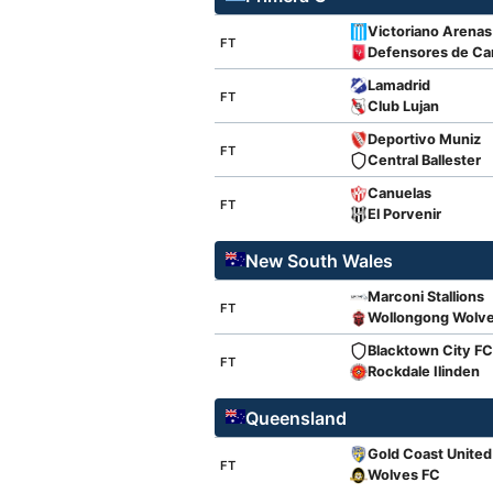
Victoriano Arenas
FT
Defensores de C
Lamadrid
FT
Club Lujan
Deportivo Muniz
FT
Central Ballester
Canuelas
FT
El Porvenir
New South Wales
Marconi Stallions
FT
Wollongong Wolv
Blacktown City FC
FT
Rockdale Ilinden
Queensland
Gold Coast United
FT
Wolves FC