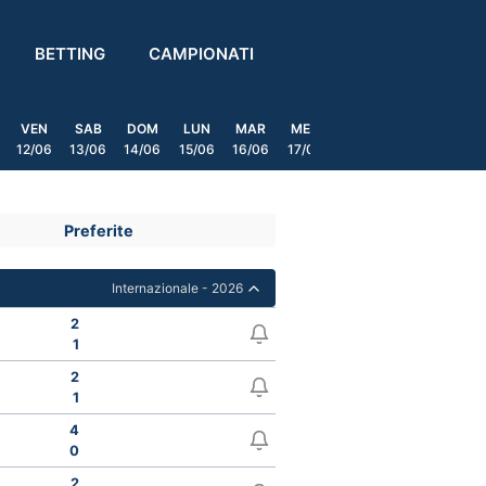
BETTING
CAMPIONATI
VEN
SAB
DOM
LUN
MAR
MER
GIO
VEN
SAB
12/06
13/06
14/06
15/06
16/06
17/06
18/06
19/06
20/0
Preferite
Internazionale - 2026
2
1
2
1
4
0
2