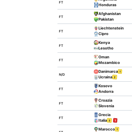
FT
Honduras
Afghanistan
FT
Pakistan
Liechtenstein
FT
Cipro
Kenya
FT
Lesotho
Oman
FT
Mozambico
Danimarca
1
N/D
Ucraina
2
Kosovo
FT
Andorra
Croazia
FT
Slovenia
Grecia
FT
Italia
3
1
Marocco
1