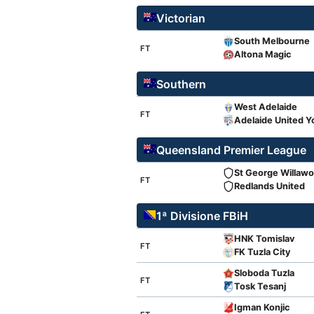
Victorian
South Melbourne
FT
Altona Magic
Southern
West Adelaide
FT
Adelaide United Y
Queensland Premier League
St George Willaw
FT
Redlands United
1ª Divisione FBiH
HNK Tomislav
FT
FK Tuzla City
Sloboda Tuzla
FT
Tosk Tesanj
Igman Konjic