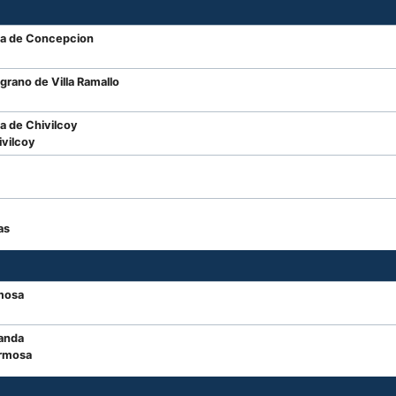
ma de Concepcion
grano de Villa Ramallo
a de Chivilcoy
vilcoy
as
mosa
anda
ormosa