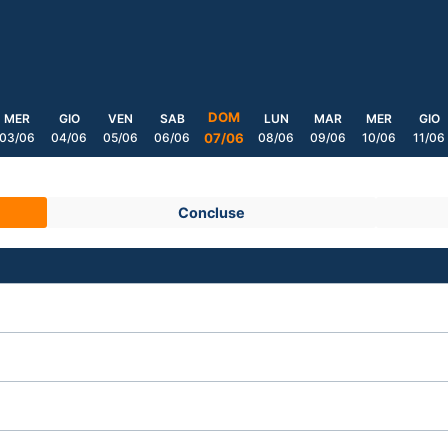
DOM
MER
GIO
VEN
SAB
LUN
MAR
MER
GIO
03/06
04/06
05/06
06/06
08/06
09/06
10/06
11/06
07/06
Concluse