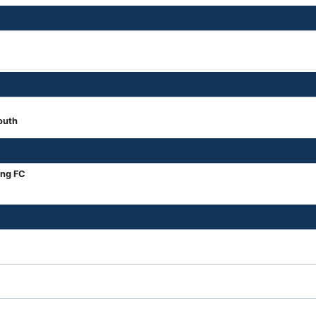
outh
ong FC