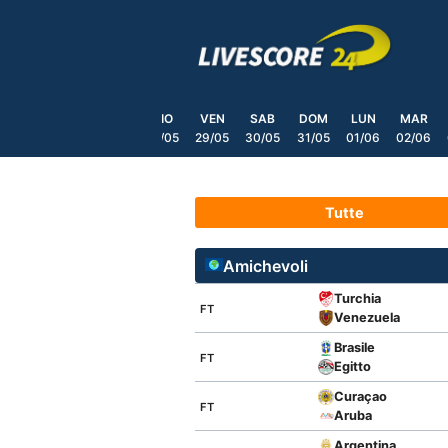
Skip
to
content
LUN
MAR
MER
GIO
VEN
SAB
DOM
LUN
MAR
25/05
26/05
27/05
28/05
29/05
30/05
31/05
01/06
02/06
Tutte
Amichevoli
Turchia
FT
Venezuela
Brasile
FT
Egitto
Curaçao
FT
Aruba
Argentina