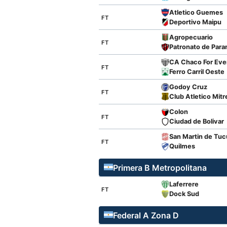
Atletico Guemes
FT
Deportivo Maipu
Agropecuario
FT
Patronato de Para
CA Chaco For Eve
FT
Ferro Carril Oeste
Godoy Cruz
FT
Club Atletico Mitr
Colon
FT
Ciudad de Bolivar
San Martin de Tu
FT
Quilmes
Primera B Metropolitana
Laferrere
FT
Dock Sud
Federal A Zona D