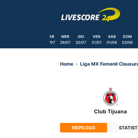
Skip
to
content
SAB
DOM
LUN
MAR
MER
GIO
VEN
SAB
DOM
25/07
26/07
27/07
28/07
29/07
30/07
31/07
01/08
02/08
Home
Liga MX Femenil Clausu
Club Tijuana
RIEPILOGO
STATIST