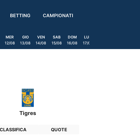
BETTING
CAMPIONATI
MER
GIO
VEN
SAB
DOM
LUN
MAR
MER
GIO
12/08
13/08
14/08
15/08
16/08
17/08
18/08
19/08
20/0
Tigres
CLASSIFICA
QUOTE