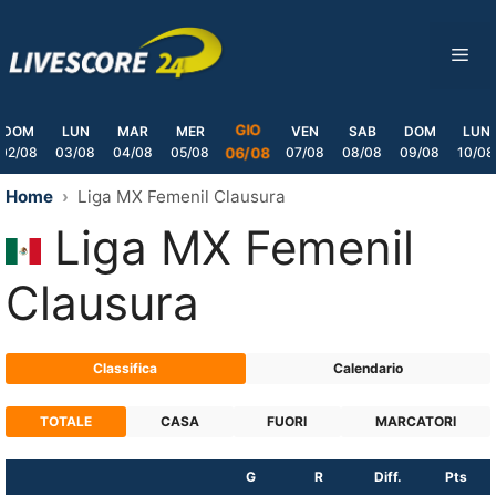
Skip
to
ME
content
GIO
DOM
LUN
MAR
MER
VEN
SAB
DOM
LUN
02/08
03/08
04/08
05/08
07/08
08/08
09/08
10/08
06/08
Home
Liga MX Femenil Clausura
Liga MX Femenil
Clausura
Classifica
Calendario
TOTALE
CASA
FUORI
MARCATORI
G
R
Diff.
Pts