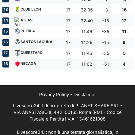
CLUB LEON
13
17
32:35
-3
16
ATLAS
14
17
22:40
-18
12
PUEBLA
15
17
11:46
-35
11
SANTOS LAGUNA
16
17
14:29
-15
9
QUERETARO
17
17
11:46
-35
5
NECAXA
18
17
11:62
-51
4
Privacy Policy
-
Disclaimer
Livescore24.it di proprietà di PLANET SHARE SRL -
VIA ANASTASIO II, 442, 00165 Roma (RM) - Codice
Fiscale e Partita I.V.A. 13461621008
Livescore24.it non è una testata giornalistica, in