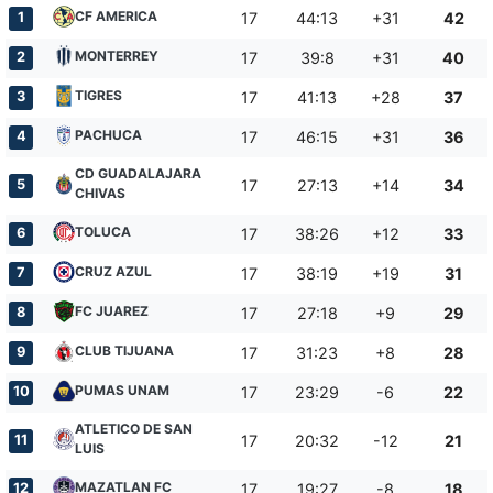
CF AMERICA
1
17
44:13
+31
42
MONTERREY
2
17
39:8
+31
40
TIGRES
3
17
41:13
+28
37
PACHUCA
4
17
46:15
+31
36
CD GUADALAJARA
5
17
27:13
+14
34
CHIVAS
TOLUCA
6
17
38:26
+12
33
CRUZ AZUL
7
17
38:19
+19
31
FC JUAREZ
8
17
27:18
+9
29
CLUB TIJUANA
9
17
31:23
+8
28
PUMAS UNAM
10
17
23:29
-6
22
ATLETICO DE SAN
11
17
20:32
-12
21
LUIS
MAZATLAN FC
12
17
19:27
-8
18