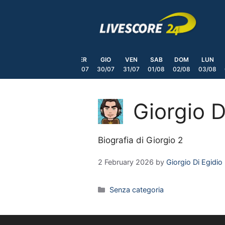
Skip
to
content
DOM
LUN
MAR
MER
GIO
VEN
SAB
DOM
LUN
6/07
27/07
28/07
29/07
30/07
31/07
01/08
02/08
03/08
Giorgio D
Biografia di Giorgio 2
2 February 2026
by
Giorgio Di Egidio
Categories
Senza categoria