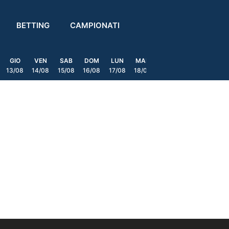
BETTING
CAMPIONATI
GIO
VEN
SAB
DOM
LUN
MAR
MER
GIO
VEN
13/08
14/08
15/08
16/08
17/08
18/08
19/08
20/08
21/08