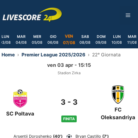
Skip
to
ME
content
VEN
LUN
MAR
MER
GIO
SAB
DOM
LUN
MAR
03/08
04/08
05/08
06/08
08/08
09/08
10/08
11/08
07/08
Home
Premier League 2025/2026
22° Giornata
ven 03 apr - 15:15
Stadion Zirka
3
-
3
FC
SC Poltava
Oleksandriya
FINITA
Arsentii Doroshenko
(40')
Bryan Castillo
(7')