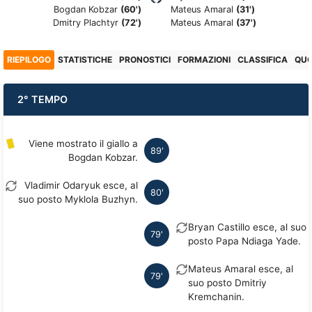
Bogdan Kobzar
(60')
Mateus Amaral
(31')
Dmitry Plachtyr
(72')
Mateus Amaral
(37')
RIEPILOGO
STATISTICHE
PRONOSTICI
FORMAZIONI
CLASSIFICA
QU
2° TEMPO
Viene mostrato il giallo a
89'
Bogdan Kobzar.
Vladimir Odaryuk esce, al
80'
suo posto Myklola Buzhyn.
Bryan Castillo esce, al suo
79'
posto Papa Ndiaga Yade.
Mateus Amaral esce, al
79'
suo posto Dmitriy
Kremchanin.