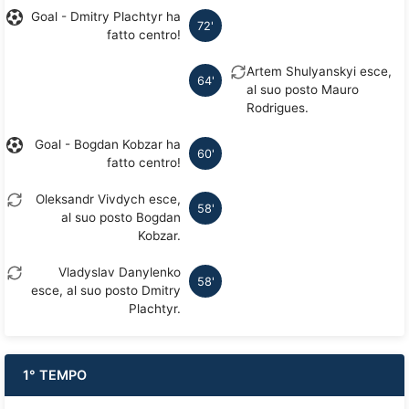
Goal - Dmitry Plachtyr ha
72'
fatto centro!
Artem Shulyanskyi esce,
64'
al suo posto Mauro
Rodrigues.
Goal - Bogdan Kobzar ha
60'
fatto centro!
Oleksandr Vivdych esce,
58'
al suo posto Bogdan
Kobzar.
Vladyslav Danylenko
58'
esce, al suo posto Dmitry
Plachtyr.
1° TEMPO