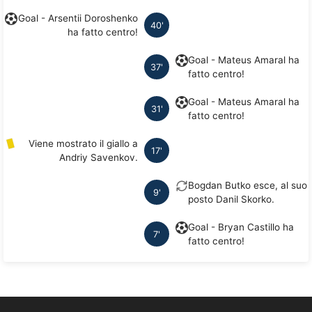
Goal - Arsentii Doroshenko
40'
ha fatto centro!
Goal - Mateus Amaral ha
37'
fatto centro!
Goal - Mateus Amaral ha
31'
fatto centro!
Viene mostrato il giallo a
17'
Andriy Savenkov.
Bogdan Butko esce, al suo
9'
posto Danil Skorko.
Goal - Bryan Castillo ha
7'
fatto centro!