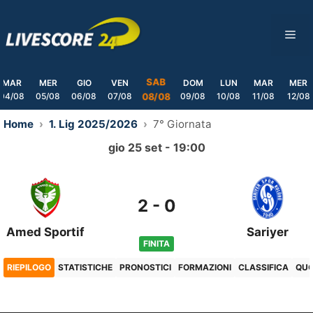
Skip
to
ME
content
SAB
MAR
MER
GIO
VEN
DOM
LUN
MAR
MER
04/08
05/08
06/08
07/08
09/08
10/08
11/08
12/08
08/08
Home
1. Lig 2025/2026
7° Giornata
gio 25 set - 19:00
2
-
0
Amed Sportif
Sariyer
FINITA
RIEPILOGO
STATISTICHE
PRONOSTICI
FORMAZIONI
CLASSIFICA
QU