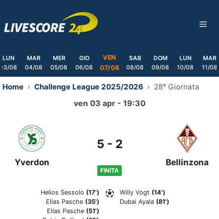
Skip
to
ME
content
VEN
LUN
MAR
MER
GIO
SAB
DOM
LUN
MAR
03/08
04/08
05/08
06/08
08/08
09/08
10/08
11/08
07/08
Home
Challenge League 2025/2026
28° Giornata
ven 03 apr - 19:30
5
-
2
Yverdon
Bellinzona
FINITA
Helios Sessolo
(17')
Willy Vogt
(14')
Elias Pasche
(35')
Dubai Ayala
(81')
Elias Pasche
(51')