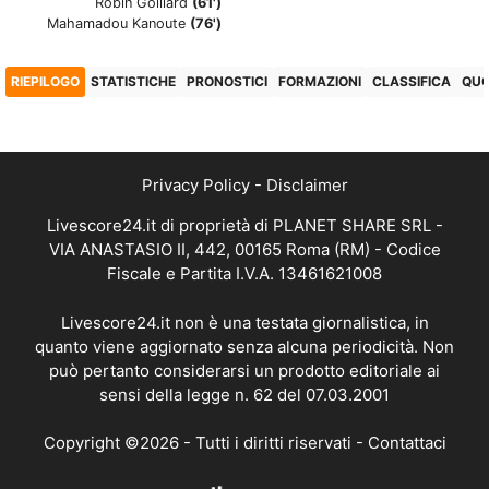
Robin Golliard
(61')
Mahamadou Kanoute
(76')
RIEPILOGO
STATISTICHE
PRONOSTICI
FORMAZIONI
CLASSIFICA
QU
Privacy Policy
-
Disclaimer
Livescore24.it di proprietà di PLANET SHARE SRL -
VIA ANASTASIO II, 442, 00165 Roma (RM) - Codice
Fiscale e Partita I.V.A. 13461621008
Livescore24.it non è una testata giornalistica, in
quanto viene aggiornato senza alcuna periodicità. Non
può pertanto considerarsi un prodotto editoriale ai
sensi della legge n. 62 del 07.03.2001
Copyright ©2026 - Tutti i diritti riservati -
Contattaci