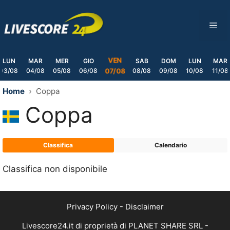
Skip
to
ME
content
VEN
LUN
MAR
MER
GIO
SAB
DOM
LUN
MAR
03/08
04/08
05/08
06/08
08/08
09/08
10/08
11/08
07/08
Home
Coppa
Coppa
Classifica
Calendario
Classifica non disponibile
Privacy Policy
-
Disclaimer
Livescore24.it di proprietà di PLANET SHARE SRL -