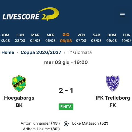
Skip
to
ME
content
GIO
DOM
LUN
MAR
MER
VEN
SAB
DOM
LUN
02/08
03/08
04/08
05/08
07/08
08/08
09/08
10/08
06/08
Home
Coppa 2026/2027
1° Giornata
mer 03 giu - 19:00
2
-
1
Hoegaborgs
IFK Trelleborg
BK
FK
FINITA
Anton Kinnander
(45')
Loke Mattsson
(52')
Adham Hazime
(80')