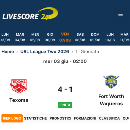
Skip
to
ME
content
VEN
LUN
MAR
MER
GIO
SAB
DOM
LUN
MAR
03/08
04/08
05/08
06/08
08/08
09/08
10/08
11/08
07/08
Home
USL League Two 2026
1° Giornata
mer 03 giu - 02:00
4
-
1
Fort Worth
Texoma
Vaqueros
FINITA
RIEPILOGO
STATISTICHE
PRONOSTICI
FORMAZIONI
CLASSIFICA
QU