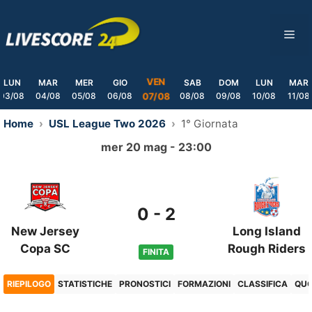
Skip
to
ME
content
VEN
LUN
MAR
MER
GIO
SAB
DOM
LUN
MAR
03/08
04/08
05/08
06/08
08/08
09/08
10/08
11/08
07/08
Home
USL League Two 2026
1° Giornata
mer 20 mag - 23:00
0
-
2
New Jersey
Long Island
Copa SC
Rough Riders
FINITA
RIEPILOGO
STATISTICHE
PRONOSTICI
FORMAZIONI
CLASSIFICA
QU