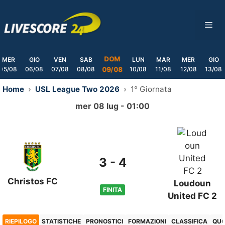
Skip
to
ME
content
DOM
MER
GIO
VEN
SAB
LUN
MAR
MER
GIO
05/08
06/08
07/08
08/08
10/08
11/08
12/08
13/08
09/08
Home
USL League Two 2026
1° Giornata
mer 08 lug - 01:00
3
-
4
Christos FC
Loudoun
FINITA
United FC 2
RIEPILOGO
STATISTICHE
PRONOSTICI
FORMAZIONI
CLASSIFICA
QU