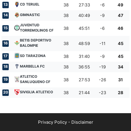
CD TERUEL
13
38
27:33
-6
49
GIMNASTIC
14
38
40:49
-9
47
JUVENTUD
15
38
45:51
-6
46
TORREMOLINOS CF
BETIS DEPORTIVO
16
38
48:59
-11
45
BALOMPIE
SD TARAZONA
17
38
31:40
-9
45
MARBELLA FC
18
38
36:55
-19
34
ATLETICO
19
38
27:53
-26
31
SANLUQUENO CF
SIVIGLIA ATLETICO
20
38
21:44
-23
28
Privacy Policy
-
Disclaimer