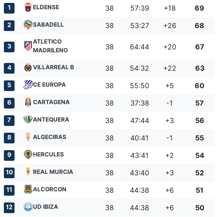
ELDENSE
1
38
57:39
+18
69
SABADELL
2
38
53:27
+26
68
ATLETICO
3
38
64:44
+20
67
MADRILENO
VILLARREAL B
4
38
54:32
+22
63
CE EUROPA
5
38
55:50
+5
60
CARTAGENA
6
38
37:38
-1
57
ANTEQUERA
7
38
47:44
+3
56
ALGECIRAS
8
38
40:41
-1
55
HERCULES
9
38
43:41
+2
54
REAL MURCIA
10
38
43:40
+3
52
ALCORCON
11
38
44:38
+6
51
UD IBIZA
12
38
44:38
+6
50