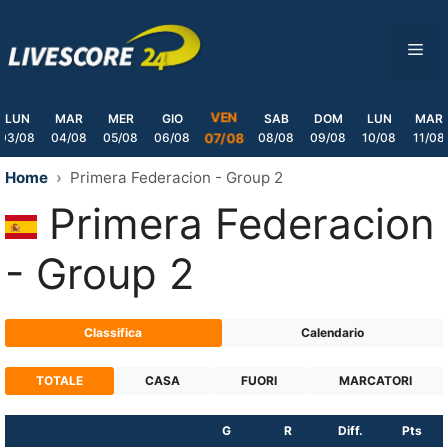
Skip
to
ME
content
VEN
LUN
MAR
MER
GIO
SAB
DOM
LUN
MAR
03/08
04/08
05/08
06/08
08/08
09/08
10/08
11/08
07/08
Home
Primera Federacion - Group 2
Primera Federacion
- Group 2
Classifica
Calendario
TOTALE
CASA
FUORI
MARCATORI
G
R
Diff.
Pts