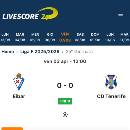
Skip
to
ME
content
VEN
LUN
MAR
MER
GIO
SAB
DOM
LUN
MAR
03/08
04/08
05/08
06/08
08/08
09/08
10/08
11/08
07/08
Home
Liga F 2025/2026
25° Giornata
ven 03 apr - 12:00
0
-
0
Eibar
CD Tenerife
FINITA