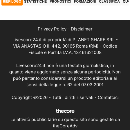
RIEPILOGO
STATISTICHE
PRONOSTICI
FORMAZIONI
CLASSIFICA
QU
Privacy Policy
-
Disclaimer
Livescore24.it di proprietà di PLANET SHARE SRL -
VIA ANASTASIO II, 442, 00165 Roma (RM) - Codice
Fiscale e Partita I.V.A. 13461621008
Livescore24.it non è una testata giornalistica, in
quanto viene aggiornato senza alcuna periodicità. Non
può pertanto considerarsi un prodotto editoriale ai
sensi della legge n. 62 del 07.03.2001
Copyright ©2026 - Tutti i diritti riservati -
Contattaci
Le attività pubblicitarie su questo sito sono gestite da
theCoreAdv