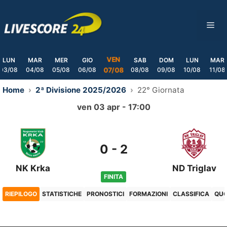
Skip
to
ME
content
VEN
LUN
MAR
MER
GIO
SAB
DOM
LUN
MAR
03/08
04/08
05/08
06/08
08/08
09/08
10/08
11/08
07/08
Home
2ª Divisione 2025/2026
22° Giornata
ven 03 apr - 17:00
0
-
2
NK Krka
ND Triglav
FINITA
RIEPILOGO
STATISTICHE
PRONOSTICI
FORMAZIONI
CLASSIFICA
QU