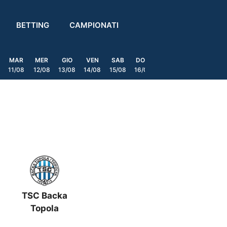
BETTING
CAMPIONATI
MAR
MER
GIO
VEN
SAB
DOM
LUN
MAR
MER
11/08
12/08
13/08
14/08
15/08
16/08
17/08
18/08
19/0
TSC Backa
Topola