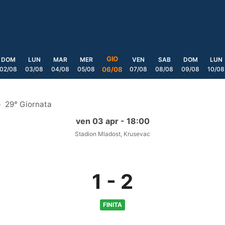
GIO
DOM
LUN
MAR
MER
VEN
SAB
DOM
LUN
02/08
03/08
04/08
05/08
07/08
08/08
09/08
10/08
06/08
29° Giornata
ven 03 apr - 18:00
Stadion Mladost, Krusevac
1
-
2
FINITA