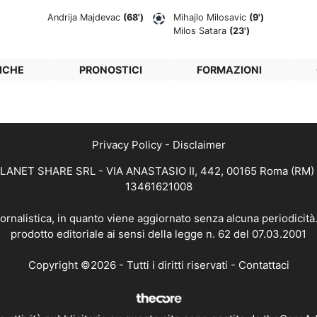
Andrija Majdevac
(68')
Mihajlo Milosavic
(9')
Milos Satara
(23')
ICHE
PRONOSTICI
FORMAZIONI
Privacy Policy
-
Disclaimer
 PLANET SHARE SRL - VIA ANASTASIO II, 442, 00165 Roma (RM) - 
13461621008
iornalistica, in quanto viene aggiornato senza alcuna periodicit
prodotto editoriale ai sensi della legge n. 62 del 07.03.2001
Copyright ©2026 - Tutti i diritti riservati -
Contattaci