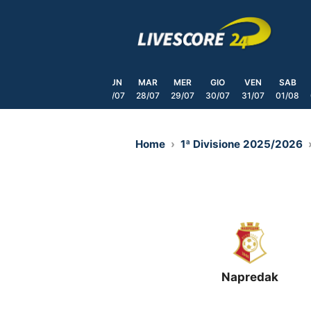
Skip
to
content
VEN
SAB
DOM
LUN
MAR
MER
GIO
VEN
SAB
24/07
25/07
26/07
27/07
28/07
29/07
30/07
31/07
01/08
Home
1ª Divisione 2025/2026
Napredak