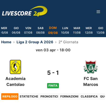
Skip
to
ME
content
DOM
MER
GIO
VEN
SAB
LUN
MAR
MER
GIO
05/08
06/08
07/08
08/08
10/08
11/08
12/08
13/08
09/08
Home
Liga 2 Group A 2026
2° Giornata
ven 03 apr - 18:00
5
-
1
Academia
FC San
Cantolao
Marcos
FINITA
RIEPILOGO
STATISTICHE
PRONOSTICI
FORMAZIONI
CLASSIFICA
QU