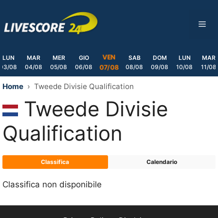
Skip
to
ME
content
VEN
LUN
MAR
MER
GIO
SAB
DOM
LUN
MAR
03/08
04/08
05/08
06/08
08/08
09/08
10/08
11/08
07/08
Home
Tweede Divisie Qualification
Tweede Divisie
Qualification
Classifica
Calendario
Classifica non disponibile