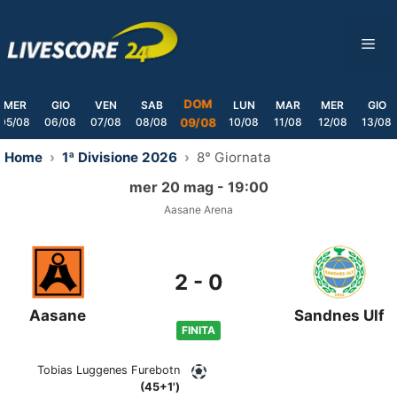
Skip
to
ME
content
DOM
MER
GIO
VEN
SAB
LUN
MAR
MER
GIO
05/08
06/08
07/08
08/08
10/08
11/08
12/08
13/08
09/08
Home
1ª Divisione 2026
8° Giornata
mer 20 mag - 19:00
Aasane Arena
2
-
0
Aasane
Sandnes Ulf
FINITA
Tobias Luggenes Furebotn
(45+1')