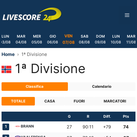
Skip
to
ME
content
VEN
LUN
MAR
MER
GIO
SAB
DOM
LUN
MAR
03/08
04/08
05/08
06/08
08/08
09/08
10/08
11/08
07/08
Home
1ª Divisione
1ª Divisione
Classifica
Calendario
TOTALE
CASA
FUORI
MARCATORI
G
R
Diff.
Pts
BRANN
1
27
90:11
+79
74