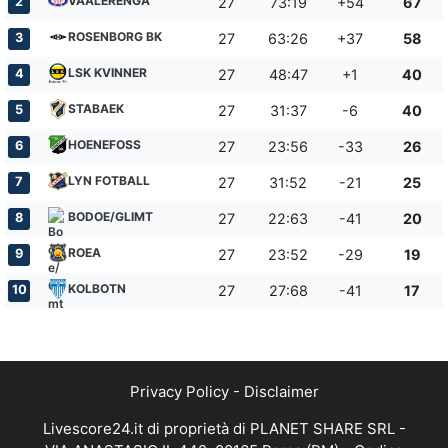
VAALERENGA
2
27
73:19
+54
67
ROSENBORG BK
3
27
63:26
+37
58
LSK KVINNER
4
27
48:47
+1
40
STABAEK
5
27
31:37
-6
40
HOENEFOSS
6
27
23:56
-33
26
LYN FOTBALL
7
27
31:52
-21
25
BODOE/GLIMT
8
27
22:63
-41
20
ROEA
9
27
23:52
-29
19
KOLBOTN
10
27
27:68
-41
17
Privacy Policy
-
Disclaimer
Livescore24.it di proprietà di PLANET SHARE SRL -