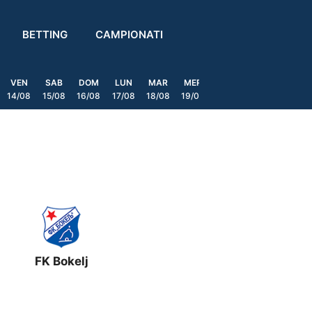
BETTING
CAMPIONATI
VEN
SAB
DOM
LUN
MAR
MER
GIO
VEN
SAB
14/08
15/08
16/08
17/08
18/08
19/08
20/08
21/08
22/08
FK Bokelj