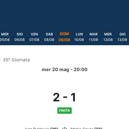
DOM
MER
GIO
VEN
SAB
LUN
MAR
MER
GIO
05/08
06/08
07/08
08/08
10/08
11/08
12/08
13/08
09/08
35° Giornata
mer 20 mag - 20:00
2
-
1
FINITA