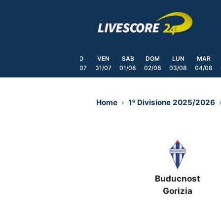
Skip
to
content
LUN
MAR
MER
GIO
VEN
SAB
DOM
LUN
MAR
7/07
28/07
29/07
30/07
31/07
01/08
02/08
03/08
04/08
Home
1ª Divisione 2025/2026
Buducnost
Gorizia