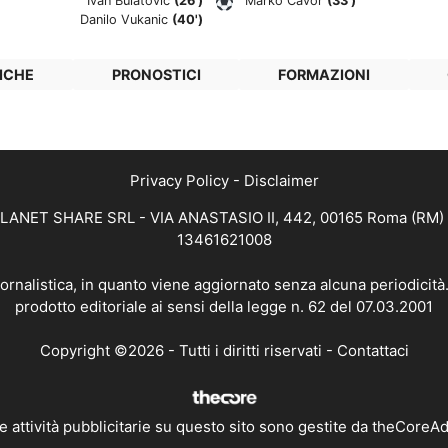
Ivan Bulatovic
(26')
Marko Cavor
(33')
Danilo Vukanic
(40')
ICHE
PRONOSTICI
FORMAZIONI
Privacy Policy
-
Disclaimer
 PLANET SHARE SRL - VIA ANASTASIO II, 442, 00165 Roma (RM) - 
13461621008
iornalistica, in quanto viene aggiornato senza alcuna periodicit
prodotto editoriale ai sensi della legge n. 62 del 07.03.2001
Copyright ©2026 - Tutti i diritti riservati -
Contattaci
e attività pubblicitarie su questo sito sono gestite da theCoreA