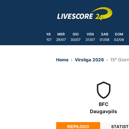
Skip
to
content
SAB
DOM
LUN
MAR
MER
GIO
VEN
SAB
DOM
25/07
26/07
27/07
28/07
29/07
30/07
31/07
01/08
02/08
Home
Virsliga 2026
15° Gior
BFC
Daugavpils
RIEPILOGO
STATIST