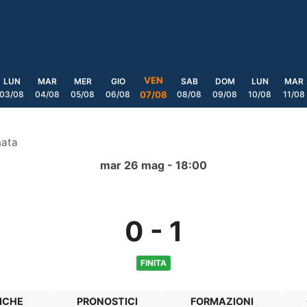
VEN
LUN
MAR
MER
GIO
SAB
DOM
LUN
MAR
03/08
04/08
05/08
06/08
08/08
09/08
10/08
11/08
07/08
nata
mar 26 mag - 18:00
0
-
1
FINITA
ICHE
PRONOSTICI
FORMAZIONI