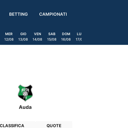
BETTING
CAMPIONATI
MER
GIO
VEN
SAB
DOM
LUN
MAR
MER
GIO
12/08
13/08
14/08
15/08
16/08
17/08
18/08
19/08
20/0
Auda
CLASSIFICA
QUOTE