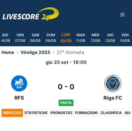
Skip
to
ME
content
LUN
GIO
VEN
SAB
DOM
MAR
MER
GIO
VEN
06/08
07/08
08/08
09/08
11/08
12/08
13/08
14/08
10/08
Home
Virsliga 2025
27° Giornata
gio 25 set - 18:00
0
-
0
RFS
Riga FC
FINITA
RIEPILOGO
STATISTICHE
PRONOSTICI
FORMAZIONI
CLASSIFICA
QU