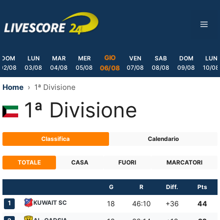
Skip
to
ME
content
GIO
DOM
LUN
MAR
MER
VEN
SAB
DOM
LUN
02/08
03/08
04/08
05/08
07/08
08/08
09/08
10/08
06/08
Home
1ª Divisione
1ª Divisione
Classifica
Calendario
TOTALE
CASA
FUORI
MARCATORI
G
R
Diff.
Pts
KUWAIT SC
1
18
46:10
+36
44