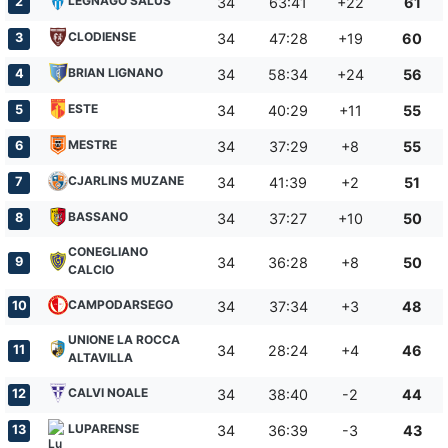
LEGNAGO SALUS
2
34
63:41
+22
61
CLODIENSE
3
34
47:28
+19
60
BRIAN LIGNANO
4
34
58:34
+24
56
ESTE
5
34
40:29
+11
55
MESTRE
6
34
37:29
+8
55
CJARLINS MUZANE
7
34
41:39
+2
51
BASSANO
8
34
37:27
+10
50
CONEGLIANO
9
34
36:28
+8
50
CALCIO
CAMPODARSEGO
10
34
37:34
+3
48
UNIONE LA ROCCA
11
34
28:24
+4
46
ALTAVILLA
CALVI NOALE
12
34
38:40
-2
44
LUPARENSE
13
34
36:39
-3
43