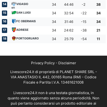
VIGASIO
14
34
44:46
-2
38
SAN LUIGI
15
34
32:54
-22
34
FC OBERMAIS
16
34
31:46
-15
34
ADRIESE
17
34
24:62
-38
21
PORTOGRUARO
18
34
25:79
-54
11
Privacy Policy
-
Disclaimer
Livescore24.it di proprietà di PLANET SHARE SRL -
VIA ANASTASIO II, 442, 00165 Roma (RM) - Codice
Fiscale e Partita I.V.A. 13461621008
Livescore24.it non è una testata giornalistica, in
quanto viene aggiornato senza alcuna periodicità. Non
può pertanto considerarsi un prodotto editoriale ai