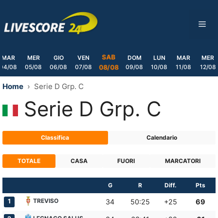
Skip
to
ME
content
SAB
MAR
MER
GIO
VEN
DOM
LUN
MAR
MER
04/08
05/08
06/08
07/08
09/08
10/08
11/08
12/08
08/08
Home
Serie D Grp. C
Serie D Grp. C
Classifica
Calendario
TOTALE
CASA
FUORI
MARCATORI
G
R
Diff.
Pts
TREVISO
1
34
50:25
+25
69