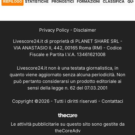
RIEPILOGO
STATISTICHE
PRONOSTICI
FORMAZIONI
CLASSIFICA
QU
Privacy Policy
-
Disclaimer
Livescore24.it di proprietà di PLANET SHARE SRL -
VIA ANASTASIO II, 442, 00165 Roma (RM) - Codice
Fiscale e Partita I.V.A. 13461621008
Livescore24.it non è una testata giornalistica, in
quanto viene aggiornato senza alcuna periodicità. Non
può pertanto considerarsi un prodotto editoriale ai
sensi della legge n. 62 del 07.03.2001
Copyright ©2026 - Tutti i diritti riservati -
Contattaci
Le attività pubblicitarie su questo sito sono gestite da
theCoreAdv