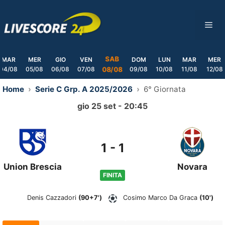
Skip
to
ME
content
SAB
MAR
MER
GIO
VEN
DOM
LUN
MAR
MER
04/08
05/08
06/08
07/08
09/08
10/08
11/08
12/08
08/08
Home
Serie C Grp. A 2025/2026
6° Giornata
gio 25 set - 20:45
1
-
1
Union Brescia
Novara
FINITA
Denis Cazzadori
(90+7')
Cosimo Marco Da Graca
(10')