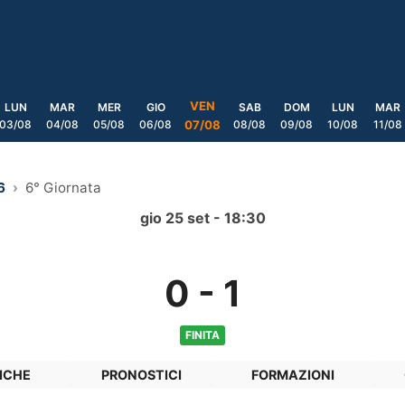
VEN
LUN
MAR
MER
GIO
SAB
DOM
LUN
MAR
03/08
04/08
05/08
06/08
08/08
09/08
10/08
11/08
07/08
6
6° Giornata
gio 25 set - 18:30
0
-
1
FINITA
ICHE
PRONOSTICI
FORMAZIONI