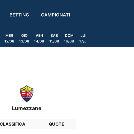
BETTING
CAMPIONATI
MER
GIO
VEN
SAB
DOM
LUN
MAR
MER
GIO
12/08
13/08
14/08
15/08
16/08
17/08
18/08
19/08
20/0
Lumezzane
CLASSIFICA
QUOTE