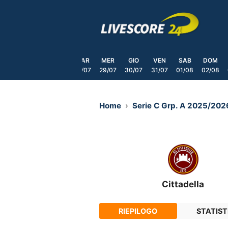
Skip
to
content
SAB
DOM
LUN
MAR
MER
GIO
VEN
SAB
DOM
25/07
26/07
27/07
28/07
29/07
30/07
31/07
01/08
02/08
Home
Serie C Grp. A 2025/202
Cittadella
RIEPILOGO
STATIST