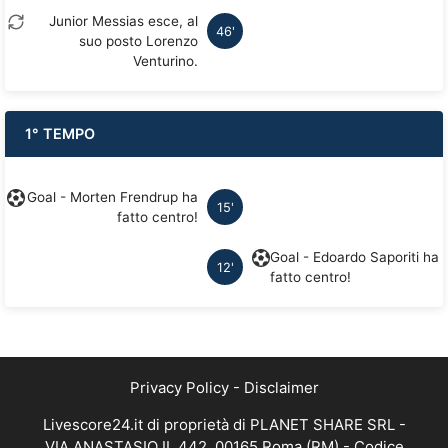
Junior Messias esce, al
46'
suo posto Lorenzo
Venturino.
1° TEMPO
Goal - Morten Frendrup ha
15'
fatto centro!
Goal - Edoardo Saporiti ha
12'
fatto centro!
Privacy Policy
-
Disclaimer
Livescore24.it di proprietà di PLANET SHARE SRL -
VIA ANASTASIO II, 442, 00165 Roma (RM) - Codice