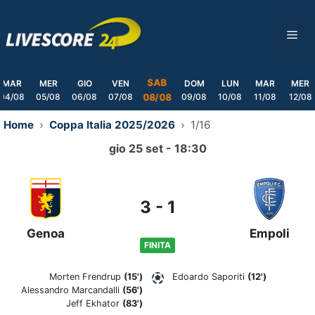
Skip
to
ME
content
SAB
MAR
MER
GIO
VEN
DOM
LUN
MAR
MER
04/08
05/08
06/08
07/08
09/08
10/08
11/08
12/08
08/08
Home
Coppa Italia 2025/2026
1/16
gio 25 set - 18:30
3
-
1
Genoa
Empoli
FINITA
Morten Frendrup
(15')
Edoardo Saporiti
(12')
Alessandro Marcandalli
(56')
Jeff Ekhator
(83')