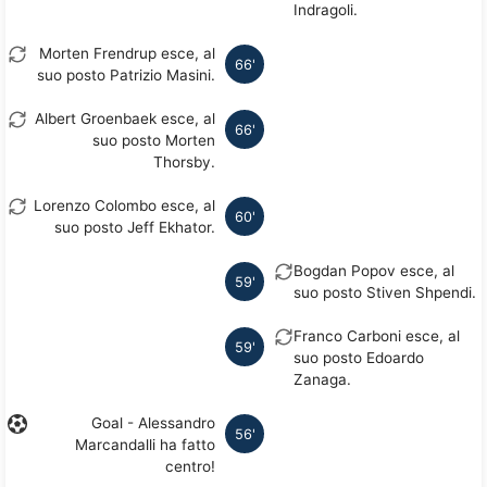
Indragoli.
Morten Frendrup esce, al
66'
suo posto Patrizio Masini.
Albert Groenbaek esce, al
66'
suo posto Morten
Thorsby.
Lorenzo Colombo esce, al
60'
suo posto Jeff Ekhator.
Bogdan Popov esce, al
59'
suo posto Stiven Shpendi.
Franco Carboni esce, al
59'
suo posto Edoardo
Zanaga.
Goal - Alessandro
56'
Marcandalli ha fatto
centro!