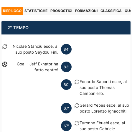
RIEPILOGO
STATISTICHE
PRONOSTICI
FORMAZIONI
CLASSIFICA
QU
2° TEMPO
Nicolae Stanciu esce, al
84'
suo posto Seydou Fini.
Goal - Jeff Ekhator ha
83'
fatto centro!
Edoardo Saporiti esce, al
80'
suo posto Thomas
Campaniello.
Gerard Yepes esce, al suo
67'
posto Lorenzo Ignacchiti.
Tyronne Ebuehi esce, al
67'
suo posto Gabriele