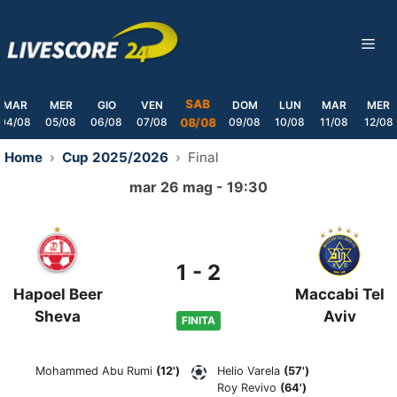
Skip
to
ME
content
SAB
MAR
MER
GIO
VEN
DOM
LUN
MAR
MER
04/08
05/08
06/08
07/08
09/08
10/08
11/08
12/08
08/08
Home
Cup 2025/2026
Final
mar 26 mag - 19:30
1
-
2
Hapoel Beer
Maccabi Tel
Sheva
Aviv
FINITA
Mohammed Abu Rumi
(12')
Helio Varela
(57')
Roy Revivo
(64')