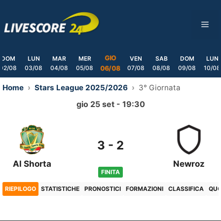
Skip
to
ME
content
GIO
DOM
LUN
MAR
MER
VEN
SAB
DOM
LUN
02/08
03/08
04/08
05/08
07/08
08/08
09/08
10/08
06/08
Home
Stars League 2025/2026
3° Giornata
gio 25 set - 19:30
3
-
2
Al Shorta
Newroz
FINITA
RIEPILOGO
STATISTICHE
PRONOSTICI
FORMAZIONI
CLASSIFICA
QU