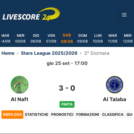
Skip
to
ME
content
SAB
MAR
MER
GIO
VEN
DOM
LUN
MAR
MER
04/08
05/08
06/08
07/08
09/08
10/08
11/08
12/08
08/08
Home
Stars League 2025/2026
3° Giornata
gio 25 set - 17:00
3
-
0
Al Naft
Al Talaba
FINITA
RIEPILOGO
STATISTICHE
PRONOSTICI
FORMAZIONI
CLASSIFICA
QU