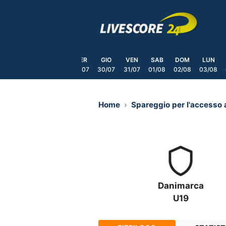
Skip
to
content
DOM
LUN
MAR
MER
GIO
VEN
SAB
DOM
LUN
6/07
27/07
28/07
29/07
30/07
31/07
01/08
02/08
03/08
Home
Spareggio per l'accesso
Danimarca
U19