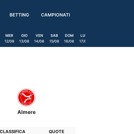
BETTING
CAMPIONATI
MER
GIO
VEN
SAB
DOM
LUN
MAR
MER
GIO
12/08
13/08
14/08
15/08
16/08
17/08
18/08
19/08
20/0
Almere
CLASSIFICA
QUOTE