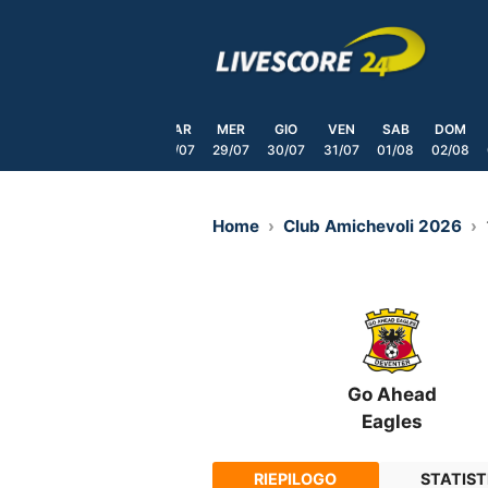
Skip
to
content
SAB
DOM
LUN
MAR
MER
GIO
VEN
SAB
DOM
25/07
26/07
27/07
28/07
29/07
30/07
31/07
01/08
02/08
Home
Club Amichevoli 2026
Go Ahead
Eagles
RIEPILOGO
STATIST