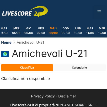
Skip
to
ME
content
SAB
MAR
MER
GIO
VEN
DOM
LUN
MAR
MER
04/08
05/08
06/08
07/08
09/08
10/08
11/08
12/08
08/08
Home
Amichevoli U-21
Amichevoli U-21
Classifica
Calendario
Classifica non disponibile
Privacy Policy
-
Disclaimer
Livescore24.it di proprietà di PLANET SHARE SRL -