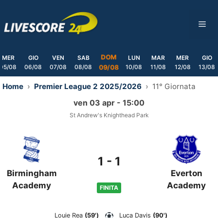
Skip
to
ME
content
DOM
MER
GIO
VEN
SAB
LUN
MAR
MER
GIO
05/08
06/08
07/08
08/08
10/08
11/08
12/08
13/08
09/08
Home
Premier League 2 2025/2026
11° Giornata
ven 03 apr - 15:00
St Andrew's Knighthead Park
1
-
1
Birmingham
Everton
Academy
Academy
FINITA
Louie Rea
(59')
Luca Davis
(90')