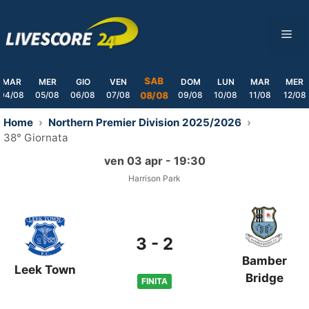
Skip
to
ME
content
SAB
MAR
MER
GIO
VEN
DOM
LUN
MAR
MER
04/08
05/08
06/08
07/08
09/08
10/08
11/08
12/08
08/08
Home
Northern Premier Division 2025/2026
38° Giornata
ven 03 apr - 19:30
Harrison Park
3
-
2
Bamber
Leek Town
Bridge
FINITA