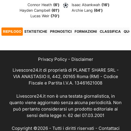
Connor Heath
(6')
Isaac Abankwah
(16')
Hayden Campbell
(61')
Archie Lang
(64')
Lucas Weir
(70')
RIEPILOGO
STATISTICHE
PRONOSTICI
FORMAZIONI
CLASSIFICA
QU
Privacy Policy
-
Disclaimer
Livescore24.it di proprietà di PLANET SHARE SRL -
VIA ANASTASIO II, 442, 00165 Roma (RM) - Codice
Fiscale e Partita I.V.A. 13461621008
Livescore24.it non è una testata giornalistica, in
quanto viene aggiornato senza alcuna periodicità. Non
può pertanto considerarsi un prodotto editoriale ai
sensi della legge n. 62 del 07.03.2001
Copyright ©2026 - Tutti i diritti riservati -
Contattaci