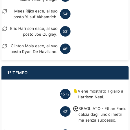
Mees Rijks esce, al suo
54'
posto Yusuf Akhamrich.
Ellis Harrison esce, al suo
53'
posto Joe Quigley.
Clinton Mola esce, al suo
46'
posto Ryan De Havilland.
1° TEMPO
Viene mostrato il giallo a
45+2'
Harrison Neal.
SBAGLIATO - Ethan Ennis
42'
calcia dagli undici metri
ma senza successo.