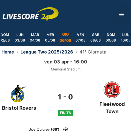
Skip
to
ME
content
GIO
DOM
LUN
MAR
MER
VEN
SAB
DOM
LUN
02/08
03/08
04/08
05/08
07/08
08/08
09/08
10/08
06/08
Home
League Two 2025/2026
41° Giornata
ven 03 apr - 16:00
Memorial Stadium
1
-
0
Fleetwood
Bristol Rovers
Town
FINITA
Joe Quigley
(66')