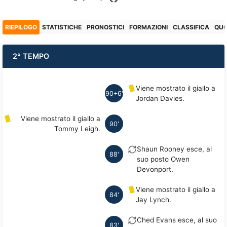
RIEPILOGO
STATISTICHE
PRONOSTICI
FORMAZIONI
CLASSIFICA
QU
2° TEMPO
Viene mostrato il giallo a
90+6'
Jordan Davies.
Viene mostrato il giallo a
90'
Tommy Leigh.
Shaun Rooney esce, al
88'
suo posto Owen
Devonport.
Viene mostrato il giallo a
84'
Jay Lynch.
Ched Evans esce, al suo
83'