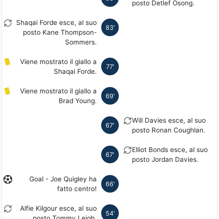
posto Detlef Osong.
Shaqai Forde esce, al suo
83'
posto Kane Thompson-
Sommers.
Viene mostrato il giallo a
77'
Shaqai Forde.
Viene mostrato il giallo a
69'
Brad Young.
Will Davies esce, al suo
67'
posto Ronan Coughlan.
Elliot Bonds esce, al suo
67'
posto Jordan Davies.
Goal - Joe Quigley ha
66'
fatto centro!
Alfie Kilgour esce, al suo
54'
posto Tommy Leigh.