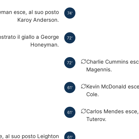
man esce, al suo posto
74'
Karoy Anderson.
trato il giallo a George
72'
Honeyman.
Charlie Cummins esce
72'
Magennis.
Kevin McDonald esce
61'
Cole.
Carlos Mendes esce, 
61'
Tuterov.
e, al suo posto Leighton
61'