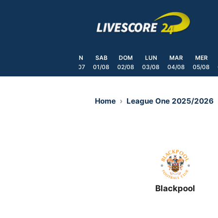
Skip
to
content
MAR
MER
GIO
VEN
SAB
DOM
LUN
MAR
MER
8/07
29/07
30/07
31/07
01/08
02/08
03/08
04/08
05/08
Home
League One 2025/2026
Blackpool