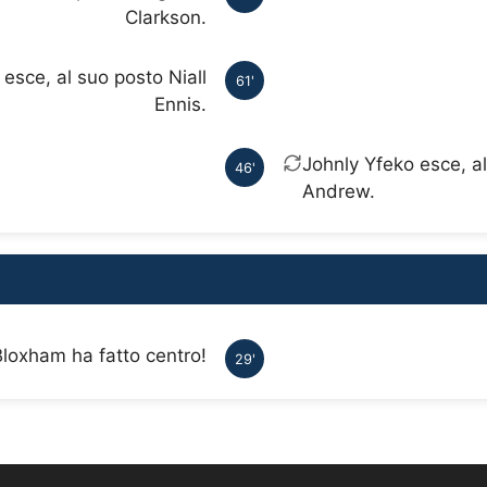
Clarkson.
sce, al suo posto Niall
61'
Ennis.
Johnly Yfeko esce, a
46'
Andrew.
loxham ha fatto centro!
29'