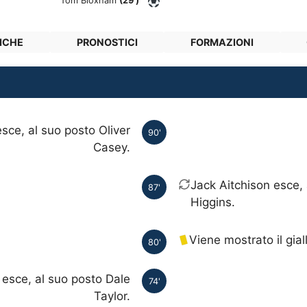
Tom Bloxham
(29')
ICHE
PRONOSTICI
FORMAZIONI
sce, al suo posto Oliver
90'
Casey.
Jack Aitchison esce,
87'
Higgins.
Viene mostrato il gial
80'
 esce, al suo posto Dale
74'
Taylor.