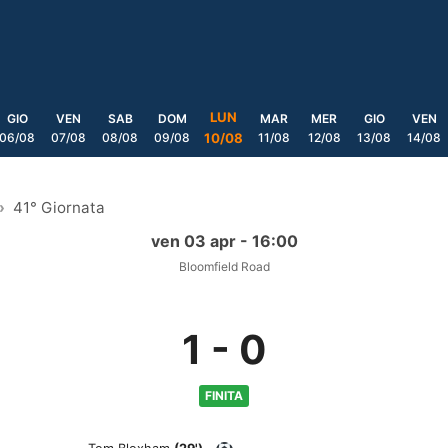
LUN
GIO
VEN
SAB
DOM
MAR
MER
GIO
VEN
06/08
07/08
08/08
09/08
11/08
12/08
13/08
14/08
10/08
41° Giornata
ven 03 apr - 16:00
Bloomfield Road
1
-
0
FINITA