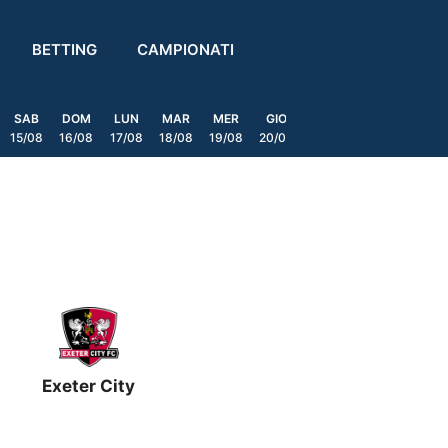
BETTING
CAMPIONATI
SAB
DOM
LUN
MAR
MER
GIO
VEN
SAB
DOM
15/08
16/08
17/08
18/08
19/08
20/08
21/08
22/08
23/08
Exeter City