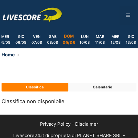
Skip
to
ME
content
DOM
MER
GIO
VEN
SAB
LUN
MAR
MER
GIO
05/08
06/08
07/08
08/08
10/08
11/08
12/08
13/08
09/08
Home
Classifica
Calendario
Classifica non disponibile
Privacy Policy
-
Disclaimer
Livescore24.it di proprietà di PLANET SHARE SRL -