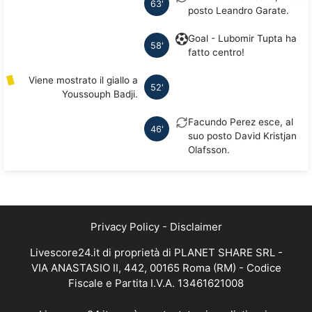
63'
posto Leandro Garate.
Goal - Lubomir Tupta ha
58'
fatto centro!
Viene mostrato il giallo a
52'
Youssouph Badji.
Facundo Perez esce, al
46'
suo posto David Kristjan
Olafsson.
Privacy Policy
-
Disclaimer
Livescore24.it di proprietà di PLANET SHARE SRL -
VIA ANASTASIO II, 442, 00165 Roma (RM) - Codice
Fiscale e Partita I.V.A. 13461621008