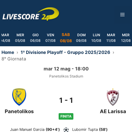
Skip
to
ME
content
SAB
MAR
MER
GIO
VEN
DOM
LUN
MAR
MER
04/08
05/08
06/08
07/08
09/08
10/08
11/08
12/08
08/08
Home
1ª Divisione Playoff - Gruppo 2025/2026
8° Giornata
mar 12 mag - 18:00
Panetolikos Stadium
1
-
1
Panetolikos
AE Larissa
FINITA
Juan Manuel Garcia
(90+4')
Lubomir Tupta
(58')