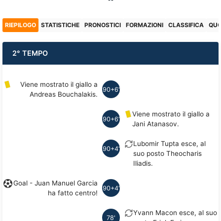
RIEPILOGO
STATISTICHE
PRONOSTICI
FORMAZIONI
CLASSIFICA
QU
2° TEMPO
Viene mostrato il giallo a
90+6'
Andreas Bouchalakis.
Viene mostrato il giallo a
90+6'
Jani Atanasov.
Lubomir Tupta esce, al
90+4'
suo posto Theocharis
Iliadis.
Goal - Juan Manuel Garcia
90+4'
ha fatto centro!
Yvann Macon esce, al suo
78'