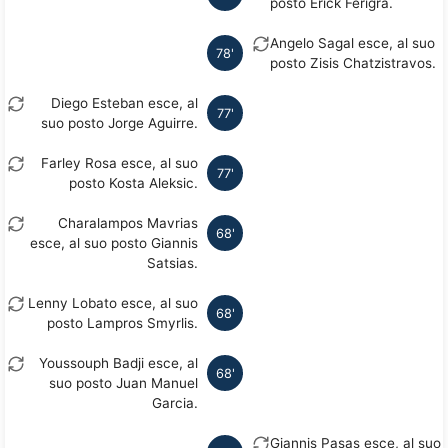
posto Erick Ferigra.
Angelo Sagal esce, al suo
78'
posto Zisis Chatzistravos.
Diego Esteban esce, al
77'
suo posto Jorge Aguirre.
Farley Rosa esce, al suo
77'
posto Kosta Aleksic.
Charalampos Mavrias
68'
esce, al suo posto Giannis
Satsias.
Lenny Lobato esce, al suo
68'
posto Lampros Smyrlis.
Youssouph Badji esce, al
68'
suo posto Juan Manuel
Garcia.
Giannis Pasas esce, al suo