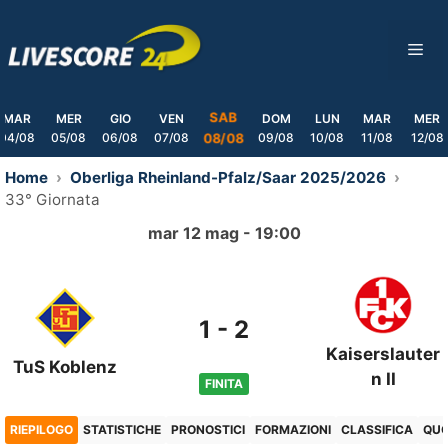
Skip
to
ME
content
SAB
MAR
MER
GIO
VEN
DOM
LUN
MAR
MER
04/08
05/08
06/08
07/08
09/08
10/08
11/08
12/08
08/08
Home
Oberliga Rheinland-Pfalz/Saar 2025/2026
33° Giornata
mar 12 mag - 19:00
1
-
2
Kaiserslauter
TuS Koblenz
n II
FINITA
RIEPILOGO
STATISTICHE
PRONOSTICI
FORMAZIONI
CLASSIFICA
QU