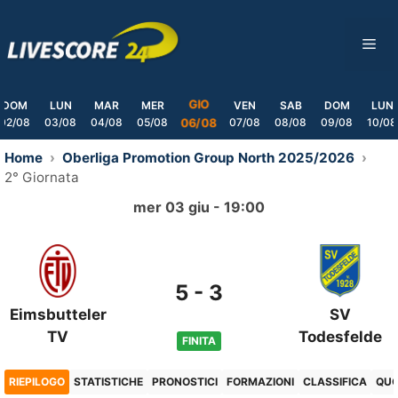
Skip
to
ME
content
GIO
DOM
LUN
MAR
MER
VEN
SAB
DOM
LUN
02/08
03/08
04/08
05/08
07/08
08/08
09/08
10/08
06/08
Home
Oberliga Promotion Group North 2025/2026
2° Giornata
mer 03 giu - 19:00
5
-
3
Eimsbutteler
SV
TV
Todesfelde
FINITA
RIEPILOGO
STATISTICHE
PRONOSTICI
FORMAZIONI
CLASSIFICA
QU