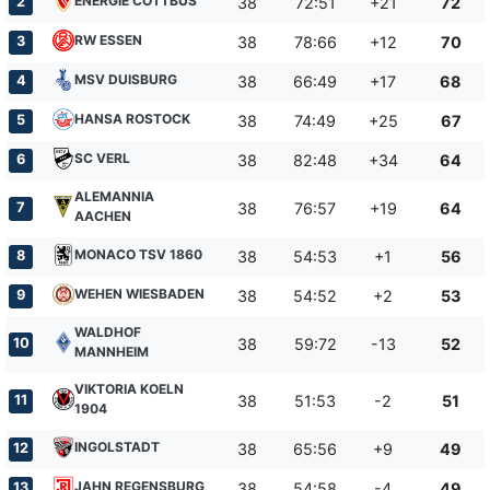
ENERGIE COTTBUS
2
38
72:51
+21
72
RW ESSEN
3
38
78:66
+12
70
MSV DUISBURG
4
38
66:49
+17
68
HANSA ROSTOCK
5
38
74:49
+25
67
SC VERL
6
38
82:48
+34
64
ALEMANNIA
7
38
76:57
+19
64
AACHEN
MONACO TSV 1860
8
38
54:53
+1
56
WEHEN WIESBADEN
9
38
54:52
+2
53
WALDHOF
10
38
59:72
-13
52
MANNHEIM
VIKTORIA KOELN
11
38
51:53
-2
51
1904
INGOLSTADT
12
38
65:56
+9
49
JAHN REGENSBURG
13
38
54:58
-4
49