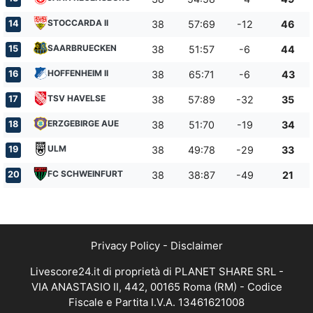
STOCCARDA II
14
38
57:69
-12
46
SAARBRUECKEN
15
38
51:57
-6
44
HOFFENHEIM II
16
38
65:71
-6
43
TSV HAVELSE
17
38
57:89
-32
35
ERZGEBIRGE AUE
18
38
51:70
-19
34
ULM
19
38
49:78
-29
33
FC SCHWEINFURT
20
38
38:87
-49
21
Privacy Policy
-
Disclaimer
Livescore24.it di proprietà di PLANET SHARE SRL -
VIA ANASTASIO II, 442, 00165 Roma (RM) - Codice
Fiscale e Partita I.V.A. 13461621008