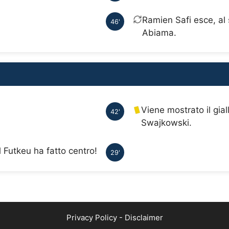
Ramien Safi esce, al
46'
Abiama.
Viene mostrato il gia
42'
Swajkowski.
 Futkeu ha fatto centro!
29'
Privacy Policy
-
Disclaimer