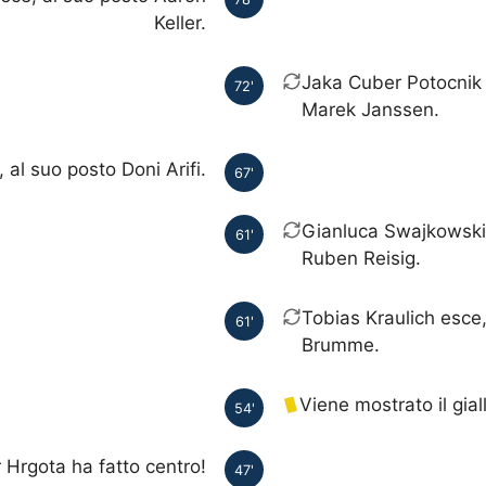
Keller.
Jaka Cuber Potocnik 
72'
Marek Janssen.
al suo posto Doni Arifi.
67'
Gianluca Swajkowski 
61'
Ruben Reisig.
Tobias Kraulich esce
61'
Brumme.
Viene mostrato il gia
54'
 Hrgota ha fatto centro!
47'