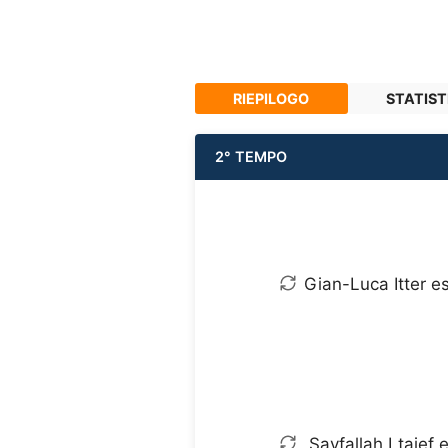
RIEPILOGO
STATIST
2° TEMPO
Gian-Luca Itter es
Sayfallah Ltaief 