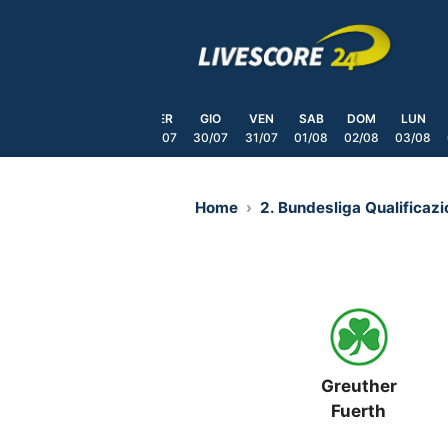
Skip
to
content
DOM
LUN
MAR
MER
GIO
VEN
SAB
DOM
LUN
6/07
27/07
28/07
29/07
30/07
31/07
01/08
02/08
03/08
Home
2. Bundesliga Qualificaz
Greuther
Fuerth