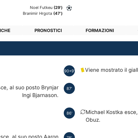
Noel Futkeu
(29')
Branimir Hrgota
(47')
ICHE
PRONOSTICI
FORMAZIONI
Viene mostrato il gia
90+9'
ce, al suo posto Brynjar
87'
Ingi Bjarnason.
Michael Kostka esce,
86'
Obuz.
esce, al suo posto Aaron
78'