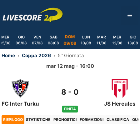
Skip
to
ME
content
DOM
MER
GIO
VEN
SAB
LUN
MAR
MER
GIO
05/08
06/08
07/08
08/08
10/08
11/08
12/08
13/08
09/08
Home
Coppa 2026
5° Giornata
mar 12 mag - 16:00
8
-
0
FC Inter Turku
JS Hercules
FINITA
RIEPILOGO
STATISTICHE
PRONOSTICI
FORMAZIONI
CLASSIFICA
QU