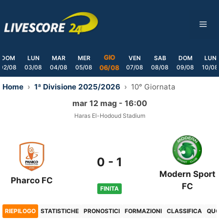
Skip
to
ME
content
GIO
DOM
LUN
MAR
MER
VEN
SAB
DOM
LUN
02/08
03/08
04/08
05/08
07/08
08/08
09/08
10/08
06/08
Home
1ª Divisione 2025/2026
10° Giornata
mar 12 mag - 16:00
Haras El-Hodoud Stadium
0
-
1
Modern Sport
Pharco FC
FC
FINITA
RIEPILOGO
STATISTICHE
PRONOSTICI
FORMAZIONI
CLASSIFICA
QU