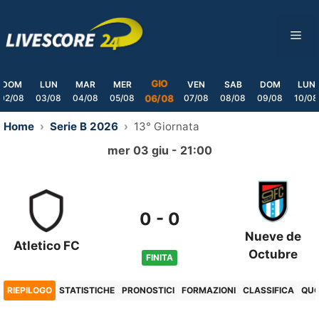
Skip
to
ME
content
GIO
DOM
LUN
MAR
MER
VEN
SAB
DOM
LUN
02/08
03/08
04/08
05/08
07/08
08/08
09/08
10/08
06/08
Home
Serie B 2026
13° Giornata
mer 03 giu - 21:00
0
-
0
Nueve de
Atletico FC
Octubre
FINITA
RIEPILOGO
STATISTICHE
PRONOSTICI
FORMAZIONI
CLASSIFICA
QU