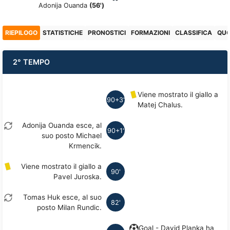
Adonija Ouanda
(56')
RIEPILOGO
STATISTICHE
PRONOSTICI
FORMAZIONI
CLASSIFICA
QU
2° TEMPO
Viene mostrato il giallo a
90+3'
Matej Chalus.
Adonija Ouanda esce, al
90+1'
suo posto Michael
Krmencik.
Viene mostrato il giallo a
90'
Pavel Juroska.
Tomas Huk esce, al suo
82'
posto Milan Rundic.
Goal - David Planka ha