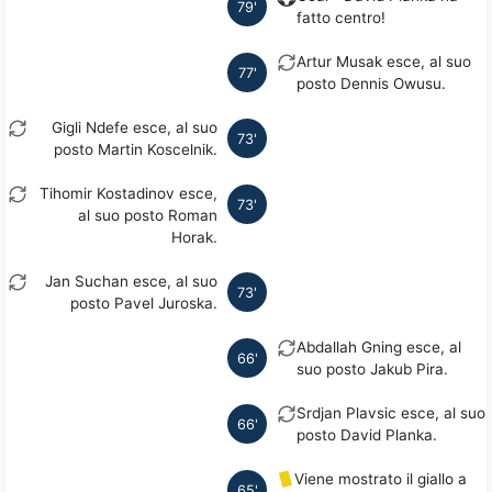
79'
fatto centro!
Artur Musak esce, al suo
77'
posto Dennis Owusu.
Gigli Ndefe esce, al suo
73'
posto Martin Koscelnik.
Tihomir Kostadinov esce,
73'
al suo posto Roman
Horak.
Jan Suchan esce, al suo
73'
posto Pavel Juroska.
Abdallah Gning esce, al
66'
suo posto Jakub Pira.
Srdjan Plavsic esce, al suo
66'
posto David Planka.
Viene mostrato il giallo a
65'