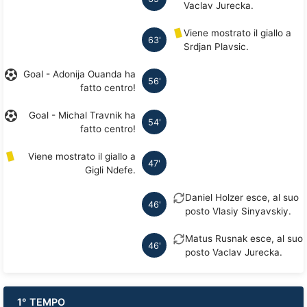
Vaclav Jurecka.
Viene mostrato il giallo a
63'
Srdjan Plavsic.
Goal - Adonija Ouanda ha
56'
fatto centro!
Goal - Michal Travnik ha
54'
fatto centro!
Viene mostrato il giallo a
47'
Gigli Ndefe.
Daniel Holzer esce, al suo
46'
posto Vlasiy Sinyavskiy.
Matus Rusnak esce, al suo
46'
posto Vaclav Jurecka.
1° TEMPO