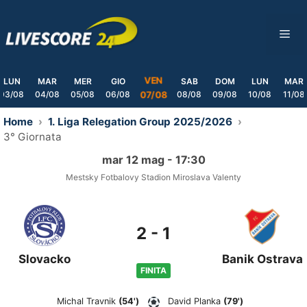
Skip
to
ME
content
VEN
LUN
MAR
MER
GIO
SAB
DOM
LUN
MAR
03/08
04/08
05/08
06/08
08/08
09/08
10/08
11/08
07/08
Home
1. Liga Relegation Group 2025/2026
3° Giornata
mar 12 mag - 17:30
Mestsky Fotbalovy Stadion Miroslava Valenty
2
-
1
Slovacko
Banik Ostrava
FINITA
Michal Travnik
(54')
David Planka
(79')